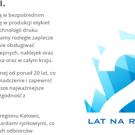
i.
ną w bezpośrednim
ę w produkcji etykiet
chnologii druku
damy rozległe zaplecze
nie obsługiwać
epnych, naklejek oraz
ka oraz w całym kraju.
nej od ponad 20 lat, co
iadczenie i zapewnić
sze najważniejsze
 zgodność z
regionu Katowic,
dardami rynkowymi, co
ch odbiorców.