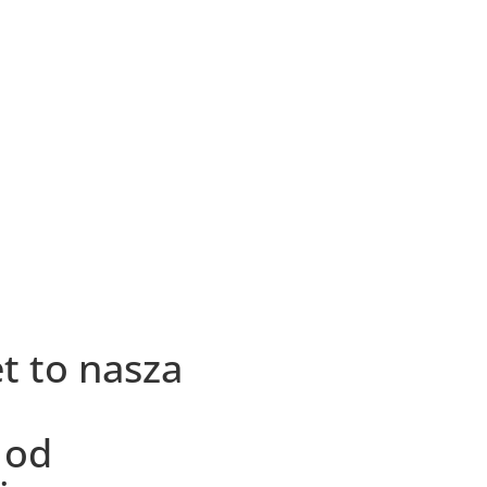
t to nasza
 od